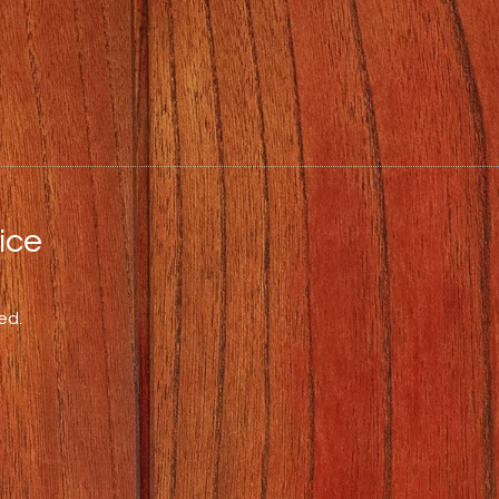
ce
ed.