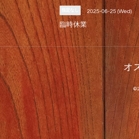
指定なし
2025-06-25 (Wed)
臨時休業
オス
©