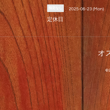
指定なし
2025-06-23 (Mon)
定休日
オス
©