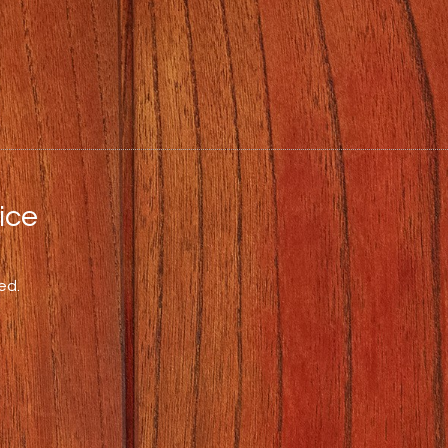
ce
ed.