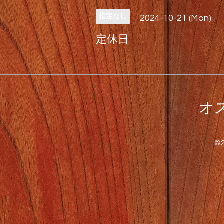
指定なし
2024-10-21 (Mon)
定休日
オス
©