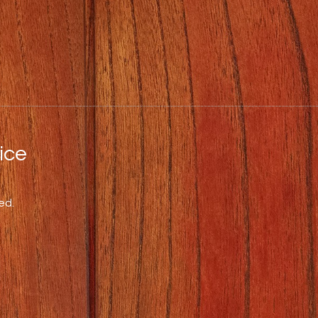
ce
ed.