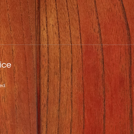
ce
ed.