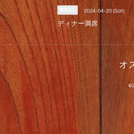
指定なし
2024-04-20 (Sat)
ディナー満席
オス
©