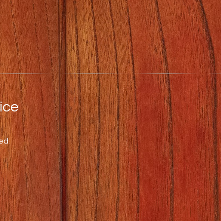
ce
ed.