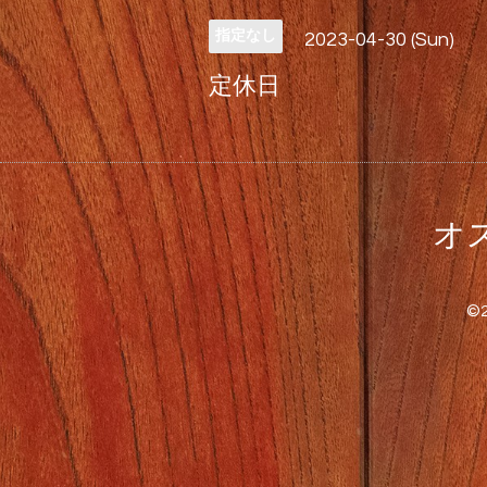
指定なし
2023-04-30 (Sun)
定休日
オス
©