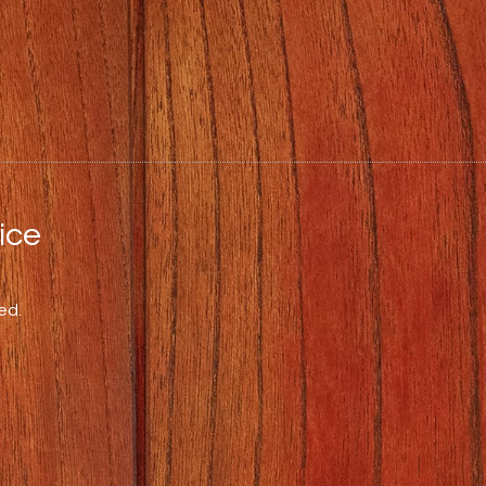
ce
ed.