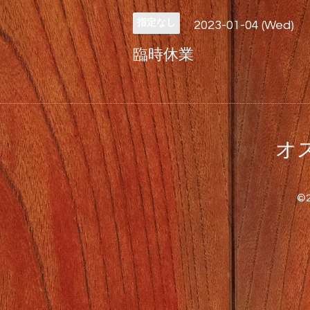
指定なし
2023-01-04 (Wed)
臨時休業
オス
©