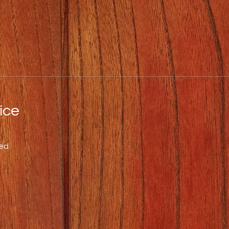
ce
ed.