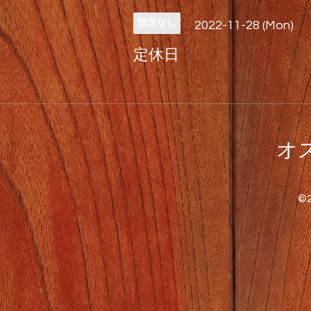
指定なし
2022-11-28 (Mon)
定休日
オス
©