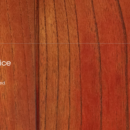
ce
ed.