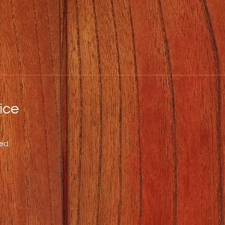
ce
ed.